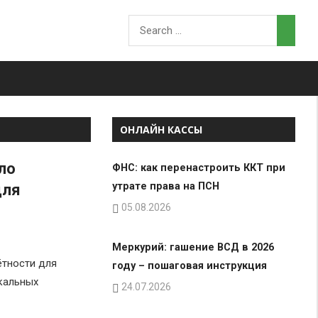
ОНЛАЙН КАССЫ
ло
ФНС: как перенастроить ККТ при
утрате права на ПСН
для
05.08.2026
Меркурий: гашение ВСД в 2026
ётности для
году – пошаговая инструкция
кальных
24.07.2026