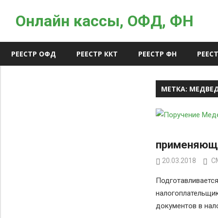
Skip
Онлайн кассы, ОФД, ФН
to
content
Оператор
РЕЕСТР ОФД
РЕЕСТР ККТ
РЕЕСТР ФН
РЕЕСТ
фискальных
данных,
онлайн
МЕТКА:
МЕДВЕ
кассы
применяющ
20.03.2018
О
С
Подготавливается
налогоплательщи
документов в нал