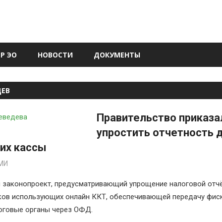
Р ЭО
НОВОСТИ
ДОКУМЕНТЫ
ДЕВ
Правительство приказа
упростить отчетность 
их кассы
ФД
МИ
 законопроект, предусматривающий упрощение налоговой отч
ков использующих онлайн ККТ, обеспечивающей передачу фис
оговые органы через ОФД.