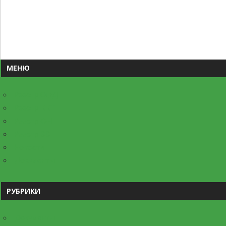
МЕНЮ
Реестр ОФД
Реестр ККТ
Реестр ФН
Реестр ЭО
Новости
Документы
РУБРИКИ
Документы