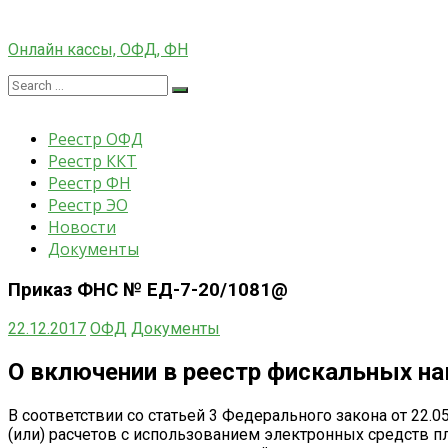
Skip
to
Онлайн кассы, ОФД, ФН
content
Search
Search
Оператор
for:
фискальных
Реестр ОФД
данных,
онлайн
Реестр ККТ
кассы
Реестр ФН
Реестр ЭО
Новости
Документы
Приказ ФНС № ЕД-7-20/1081@
22.12.2017
ОФД
Документы
О включении в реестр фискальных на
В соответствии со статьей 3 Федерального закона от 22.
(или) расчетов с использованием электронных средств п