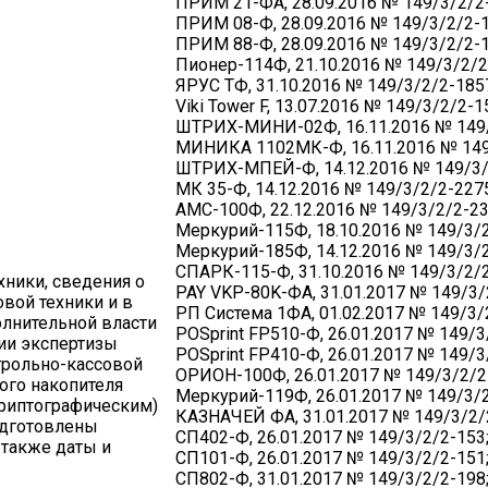
ПРИМ 21-ФА, 28.09.2016 № 149/3/2/2
ПРИМ 08-Ф, 28.09.2016 № 149/3/2/2-1
ПРИМ 88-Ф, 28.09.2016 № 149/3/2/2-1
Пионер-114Ф, 21.10.2016 № 149/3/2/2
ЯРУС ТФ, 31.10.2016 № 149/3/2/2-185
Viki Tower F, 13.07.2016 № 149/3/2/2-1
ШТРИХ-МИНИ-02Ф, 16.11.2016 № 149/
МИНИКА 1102МК-Ф, 16.11.2016 № 149
ШТРИХ-МПЕЙ-Ф, 14.12.2016 № 149/3/
МК 35-Ф, 14.12.2016 № 149/3/2/2-227
АМС-100Ф, 22.12.2016 № 149/3/2/2-23
Меркурий-115Ф, 18.10.2016 № 149/3/2
Меркурий-185Ф, 14.12.2016 № 149/3/2
СПАРК-115-Ф, 31.10.2016 № 149/3/2/2
ники, сведения о
PAY VKP-80K-ФА, 31.01.2017 № 149/3/
вой техники и в
РП Система 1ФА, 01.02.2017 № 149/3/
лнительной власти
POSprint FP510-Ф, 26.01.2017 № 149/3
нии экспертизы
POSprint FP410-Ф, 26.01.2017 № 149/3
трольно-кассовой
ОРИОН-100Ф, 26.01.2017 № 149/3/2/2
ого накопителя
Меркурий-119Ф, 26.01.2017 № 149/3/2
риптографическим)
КАЗНАЧЕЙ ФА, 31.01.2017 № 149/3/2/
одготовлены
СП402-Ф, 26.01.2017 № 149/3/2/2-153
 также даты и
СП101-Ф, 26.01.2017 № 149/3/2/2-151
СП802-Ф, 31.01.2017 № 149/3/2/2-198