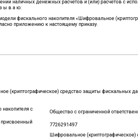
ении наличных денежных расчетов и (или) расчетов с исп
 ы в а ю:
модели фискального накопителя «Шифровальное (криптог
гласно приложению к настоящему приказу.
ное (криптографическое) средство защиты фискальных д
 накопителя с
Общество с ограниченной ответстве
 присвоенный
7726291497
Шифровальное (криптографическое)