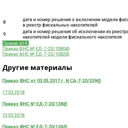
дата и номер решения о включении модели фис
8
в реестр фискальных накопителей
дата и номер решения об исключении из реест
9
накопителей модели фискального накопителя
Приказ ФНС
Навигация
Previous
Приказ ФНС № ЕД-7-20/1080@
Post:
Next
Приказ ФНС № ЕД-7-20/1082@
по
Post:
записям
Другие материалы
Приказ ФНС от 03.05.2017 г. N СА-7-20/339@
17.03.2018
Приказ ФНС № ЕД-7-20/138@
13.03.2018
Приказ ФНС № ЕД-7-20/134@