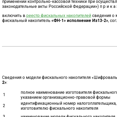
применении контрольно-кассовой техники при осуществл
законодательные акты Российской Федерации») п р и к а з
включить в
реестр фискальных накопителей
сведения о 
фискальный накопитель
«ФН-1» исполнение Из13-2»
, со
Сведения о модели фискального накопителя «Шифроваль
2»
:
полное наименование изготовителя фискального
1
указанием организационно-правовой формы
идентификационный номер налогоплательщика,
2
изготовителю фискального накопителя
3
наименование модели фискального накопителя