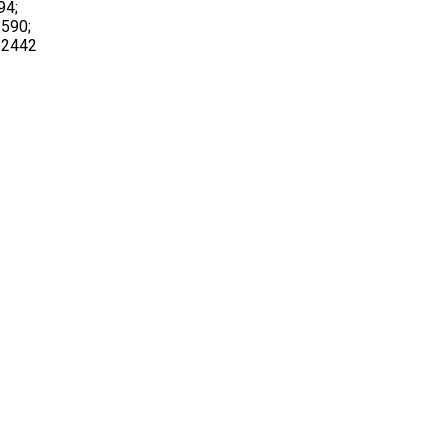
94;
590;
-2442