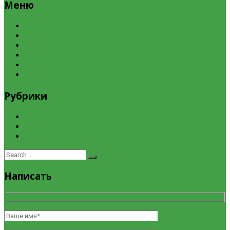
Меню
Реестр ОФД
Реестр ККТ
Реестр ФН
Реестр ЭО
Новости
Документы
Рубрики
Документы
ККТ
СМИ
Search
Search
for:
Написать