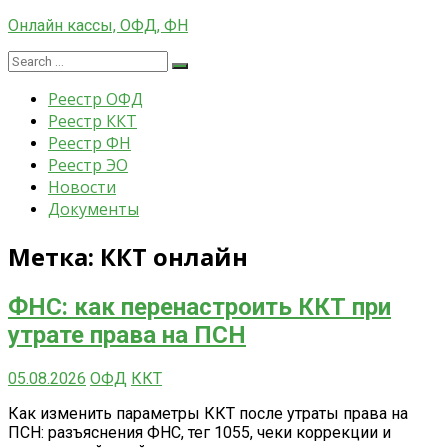
Skip
Онлайн кассы, ОФД, ФН
to
Search
content
Search
Оператор
for:
фискальных
Реестр ОФД
данных,
Реестр ККТ
онлайн
Реестр ФН
кассы
Реестр ЭО
Новости
Документы
Метка:
ККТ онлайн
ФНС: как перенастроить ККТ при
утрате права на ПСН
05.08.2026
ОФД
ККТ
Как изменить параметры ККТ после утраты права на
ПСН: разъяснения ФНС, тег 1055, чеки коррекции и